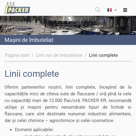
Maşini de îmbuteliat
Pagina start
/
Linii noi de îmbuteliere
/
Linii complete
Linii complete
Oferim partenerilor noștrii, linii complete, începînd de la
capacitățile mici de cîteva sute de flacoane / oră pînă la cele
cu capacități mari de 12.000 flac/oră. PACKER Kft. recomandă
utilaje și mașini pentru nenumărate tipuri de lichide si
flacoane, care sînt destinate nunumai industriei alimentare,
dar și celei chimice – agrochimice și celei cosmetice.
Domenii aplicabile: