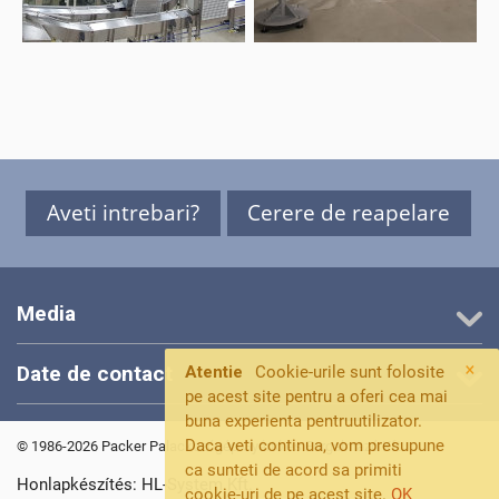
Aveti intrebari?
Cerere de reapelare
Media
×
Date de contact
Atentie
Cookie-urile sunt folosite
pe acest site pentru a oferi cea mai
buna experienta pentruutilizator.
Daca veti continua, vom presupune
© 1986-2026 Packer Palackozógép Gyártó és Forgalmazó Kft.
ca sunteti de acord sa primiti
Honlapkészítés: HL-System Kft.
cookie-uri de pe acest site.
OK