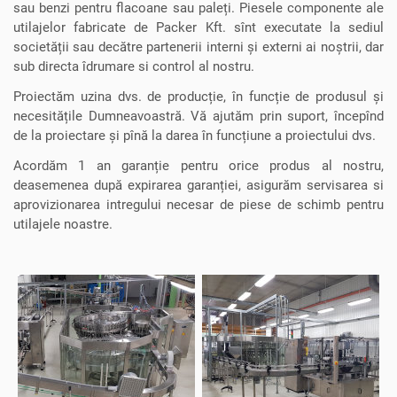
sau benzi pentru flacoane sau paleți. Piesele componente ale
utilajelor fabricate de Packer Kft. sînt executate la sediul
societății sau decătre partenerii interni și externi ai noștrii, dar
sub directa îdrumare si control al nostru.
Proiectăm uzina dvs. de producție, în funcție de produsul și
necesitățile Dumneavoastră. Vă ajutăm prin suport, începînd
de la proiectare și pînă la darea în funcțiune a proiectului dvs.
Acordăm 1 an garanție pentru orice produs al nostru,
deasemenea după expirarea garanției, asigurăm servisarea si
aprovizionarea intregului necesar de piese de schimb pentru
utilajele noastre.