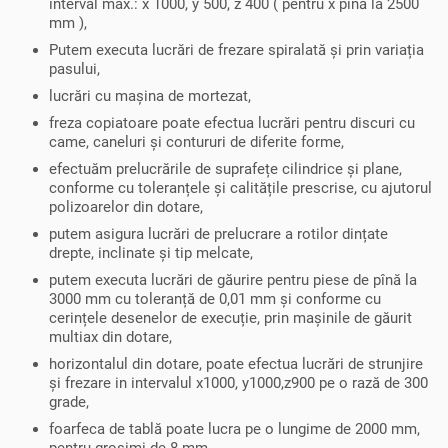
interval max.: x 1000, y 500, z 400 ( pentru x pînă la 2500
mm ),
Putem executa lucrări de frezare spiralată și prin variația
pasului,
lucrări cu mașina de mortezat,
freza copiatoare poate efectua lucrări pentru discuri cu
came, caneluri și contururi de diferite forme,
efectuăm prelucrările de suprafețe cilindrice și plane,
conforme cu toleranțele și calitățile prescrise, cu ajutorul
polizoarelor din dotare,
putem asigura lucrări de prelucrare a rotilor dințate
drepte, inclinate și tip melcate,
putem executa lucrări de găurire pentru piese de pînă la
3000 mm cu toleranță de 0,01 mm și conforme cu
cerințele desenelor de execuție, prin mașinile de găurit
multiax din dotare,
horizontalul din dotare, poate efectua lucrări de strunjire
și frezare in intervalul x1000, y1000,z900 pe o rază de 300
grade,
foarfeca de tablă poate lucra pe o lungime de 2000 mm,
pentru grosimi de 8 mm,