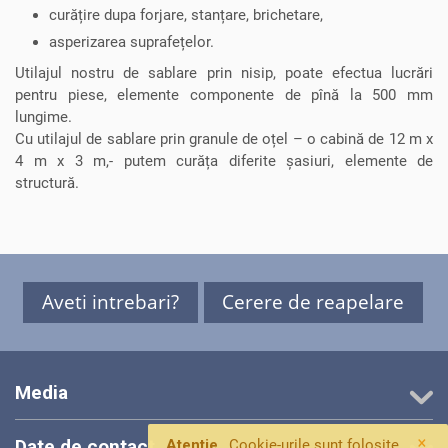
curățire dupa forjare, stanțare, brichetare,
asperizarea suprafețelor.
Utilajul nostru de sablare prin nisip, poate efectua lucrări
pentru piese, elemente componente de pînă la 500 mm
lungime.
Cu utilajul de sablare prin granule de oțel – o cabină de 12 m x
4 m x 3 m,- putem curăța diferite șasiuri, elemente de
structură.
Aveti intrebari?
Cerere de reapelare
Media
×
Date de contact
Atentie
Cookie-urile sunt folosite