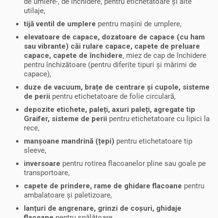
de umlere-, de închidere, pentru etichetatoare și alte
utilaje,
tijă ventil de umplere
pentru mașini de umplere,
elevatoare de capace, dozatoare de capace (cu ham
sau vibrante) căi rulare capace, capete de preluare
capace, capete de închidere
, miez de cap de închidere
pentru închizătoare (pentru diferite tipuri și mărimi de
capace),
duze de vacuum, brațe de centrare și cupole, sisteme
de perii
pentru etichetatoare de folie circulară,
depozite etichete, paleți, axuri paleți, agregate tip
Graifer, sisteme de perii
pentru etichetatoare cu lipici la
rece,
manșoane mandrină (țepi)
pentru etichetatoare tip
sleeve,
inversoare
pentru rotirea flacoanelor pline sau goale pe
transportoare,
capete de prindere, rame de ghidare flacoane
pentru
ambalatoare și paletizoare,
lanțuri de angrenare, grinzi de coșuri, ghidaje
flacoane
pentru spălătoare,