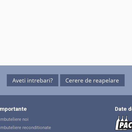
Aveti intrebari?
Cerere de reapelare
 importante
Date d
 imbuteliere noi
 imbuteliere reconditionate