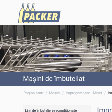
Maşini de îmbuteliat
Pagina start
/
Maşini
/
Impregnatoare - Mixer
/
Im
Impr
Linii de îmbuteliere recondiționate