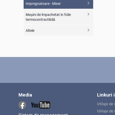
Impregnatoare - Mixer
Maşini de împachetat in folie
termocontractibilă
Altele
Media
Linkuri
Utilaje de
Utilaje de