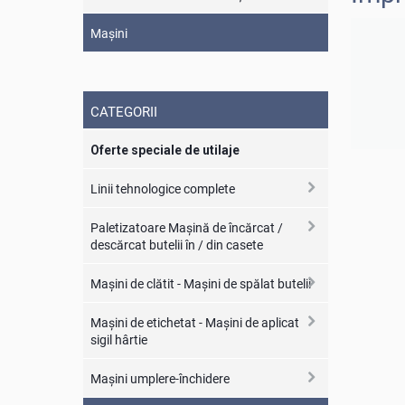
Maşini
CATEGORII
Oferte speciale de utilaje
Linii tehnologice complete
Paletizatoare Maşină de încărcat /
descărcat butelii în / din casete
Maşini de clătit - Maşini de spălat butelii
Maşini de etichetat - Maşini de aplicat
sigil hârtie
Maşini umplere-închidere