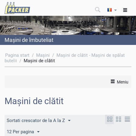
Maşini de îmbuteliat
Pagina start
/
Maşini
/
Maşini de clătit - Maşini de spălat
butelii
/
Maşini de clătit
Meniu
Maşini de clătit
Sortati crescator de la A la Z
12 Per pagina