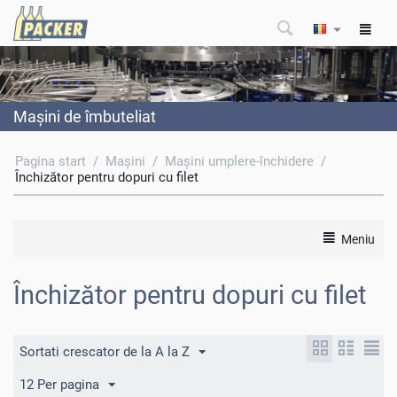
Maşini de îmbuteliat
Pagina start
/
Maşini
/
Maşini umplere-închidere
/
Închizător pentru dopuri cu filet
Meniu
Închizător pentru dopuri cu filet
Sortati crescator de la A la Z
12 Per pagina