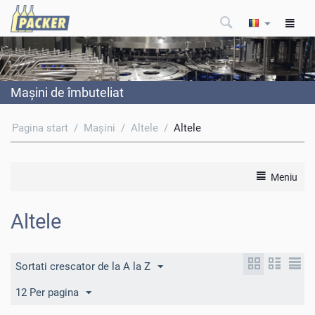
Maşini de îmbuteliat
Pagina start
/
Maşini
/
Altele
/
Altele
Meniu
Altele
Sortati crescator de la A la Z
12 Per pagina