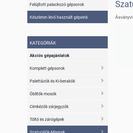
Szat
Felújított palackozó gépsorok
Ásványvi
Készleten lévő használt gépeink
KATEGÓRIÁK
Akciós gépajánlatok
Komplett gépsorok
Palettázók és Ki-berakók
Öblítők-mosók
Címkézők-zárjegyzők
Töltő és zárógépek
Szaturálók-Mixerek