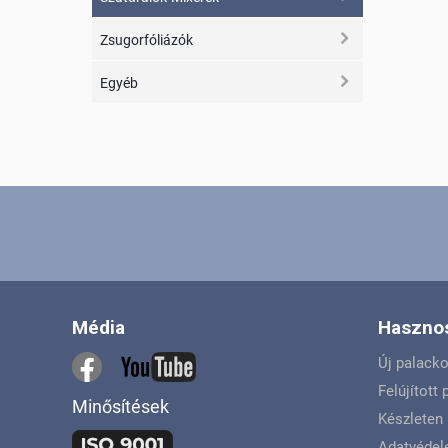
Zsugorfóliázók
Egyéb
Média
Hasznos
Új palack
Felújított
Minősítések
Készleten 
Adatvéde