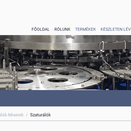
FŐOLDAL
RÓLUNK
TERMÉKEK
KÉSZLETEN LÉV
álók-Mixerek
/
Szaturálók