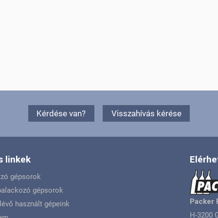
Kérdése van?
Visszahívás kérése
 linkek
Elérhe
ozó gépsorok
 palackozó gépsorok
Packer 
lévő használt gépeink
H-3200 G
lem