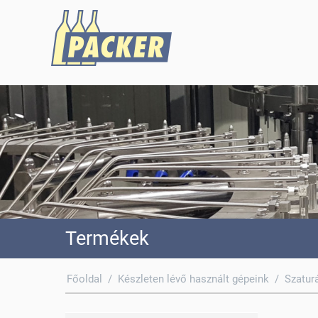
Termékek
Főoldal
/
Készleten lévő használt gépeink
/
Szatur