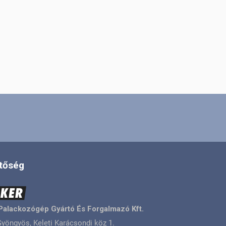
tőség
Palackozógép Gyártó És Forgalmazó Kft.
yöngyös, Keleti Karácsondi köz 1.