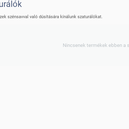
urálók
zek szénsavval való dúsítására kínálunk szaturálókat.
Nincsenek termékek ebben a 