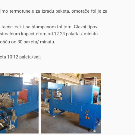
dimo termotunele za izradu paketa, omotače folije za
 tacne, čak i sa štampanom folijom. Glavni tipovi:
simalnom kapacitetom od 12-24 paketa / minutu.
ošću od 30 paketa/ minutu.
ta 10-12 paleta/sat.