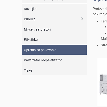
Proizvod
Duvaljke
pakiranje
Punilice
Ter
Mikseri, saturatori
Maš
Etiketirke
Str
Oprema za pakovanje
Paletizator i depaletizator
Trake