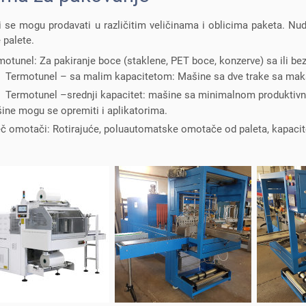
i se mogu prodavati u različitim veličinama i oblicima paketa. Nu
 palete.
motunel: Za pakiranje boce (staklene, PET boce, konzerve) sa ili bez
Termotunel – sa malim kapacitetom: Mašine sa dve trake sa mak
Termotunel –srednji kapacitet: mašine sa minimalnom produktivn
ine mogu se opremiti i aplikatorima.
eč omotači: Rotirajuće, poluautomatske omotače od paleta, kapacite