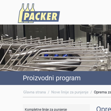
Proizvodni program
Glavna strana
/
Nove linije za punjenje
/
Oprema za
Opre
Kompletne linije za punjenje