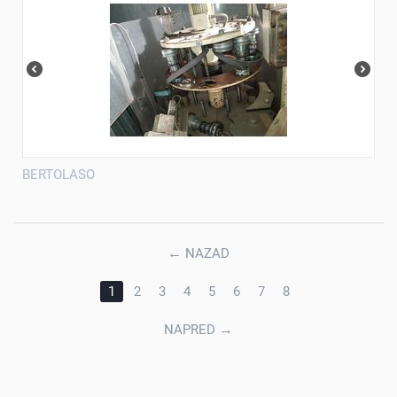
BERTOLASO
←
NAZAD
1
2
3
4
5
6
7
8
→
NAPRED