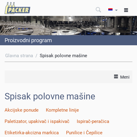
Proizvodni program
Glavna strana
/
Spisak polovne mašine
Meni
Spisak polovne mašine
Akcijske ponude
Kompletne linije
Paletizator, upakivač i ispakivač
Ispirač-peračica
Etiketirka-akcizna markica
Punilice i Čepilice