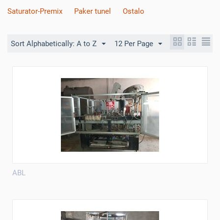
Saturator-Premix
Paker tunel
Ostalo
Sort Alphabetically: A to Z
12 Per Page
ABL