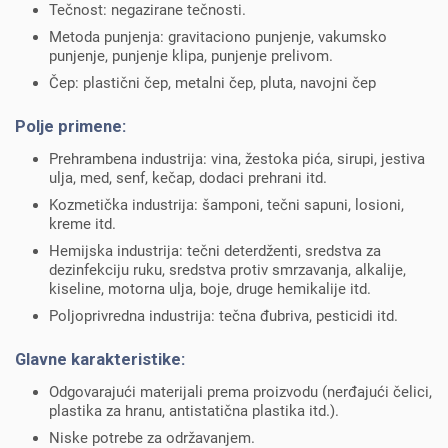
Tečnost: negazirane tečnosti.
Metoda punjenja: gravitaciono punjenje, vakumsko
punjenje, punjenje klipa, punjenje prelivom.
Čep: plastični čep, metalni čep, pluta, navojni čep
Polje primene:
Prehrambena industrija: vina, žestoka pića, sirupi, jestiva
ulja, med, senf, kečap, dodaci prehrani itd.
Kozmetička industrija: šamponi, tečni sapuni, losioni,
kreme itd.
Hemijska industrija: tečni deterdženti, sredstva za
dezinfekciju ruku, sredstva protiv smrzavanja, alkalije,
kiseline, motorna ulja, boje, druge hemikalije itd.
Poljoprivredna industrija: tečna đubriva, pesticidi itd.
Glavne karakteristike:
Odgovarajući materijali prema proizvodu (nerđajući čelici,
plastika za hranu, antistatična plastika itd.).
Niske potrebe za održavanjem.