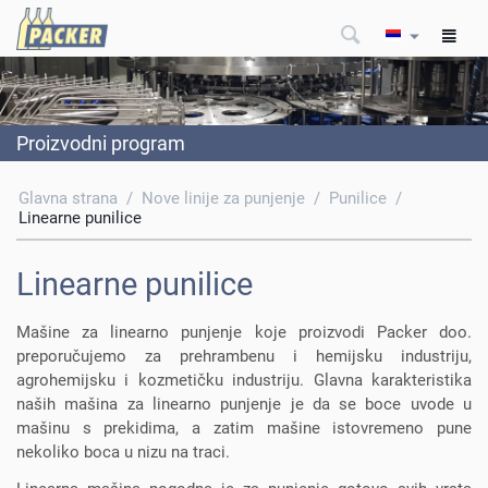
Proizvodni program
Glavna strana
/
Nove linije za punjenje
/
Punilice
/
Linearne punilice
Linearne punilice
Mašine za linearno punjenje koje proizvodi Packer doo.
preporučujemo za prehrambenu i hemijsku industriju,
agrohemijsku i kozmetičku industriju. Glavna karakteristika
naših mašina za linearno punjenje je da se boce uvode u
mašinu s prekidima, a zatim mašine istovremeno pune
nekoliko boca u nizu na traci.