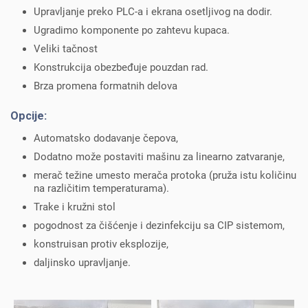
Upravljanje preko PLC-a i ekrana osetljivog na dodir.
Ugradimo komponente po zahtevu kupaca.
Veliki tačnost
Konstrukcija obezbeđuje pouzdan rad.
Brza promena formatnih delova
Opcije:
Automatsko dodavanje čepova,
Dodatno može postaviti mašinu za linearno zatvaranje,
merač težine umesto merača protoka (pruža istu količinu
na različitim temperaturama).
Trake i kružni stol
pogodnost za čišćenje i dezinfekciju sa CIP sistemom,
konstruisan protiv eksplozije,
daljinsko upravljanje.