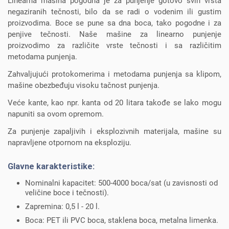
Linearna mašina pogodna je za punjenje gotovo svih vrsta
negaziranih tečnosti, bilo da se radi o vodenim ili gustim
proizvodima. Boce se pune sa dna boca, tako pogodne i za
penjive tečnosti. Naše mašine za linearno punjenje
proizvodimo za različite vrste tečnosti i sa različitim
metodama punjenja.
Zahvaljujući protokomerima i metodama punjenja sa klipom,
mašine obezbeđuju visoku tačnost punjenja.
Veće kante, kao npr. kanta od 20 litara takođe se lako mogu
napuniti sa ovom opremom.
Za punjenje zapaljivih i eksplozivnih materijala, mašine su
napravljene otpornom na eksploziju.
Glavne karakteristike:
Nominalni kapacitet: 500-4000 boca/sat (u zavisnosti od
veličine boce i tečnosti).
Zapremina: 0,5 l - 20 l.
Boca: PET ili PVC boca, staklena boca, metalna limenka.