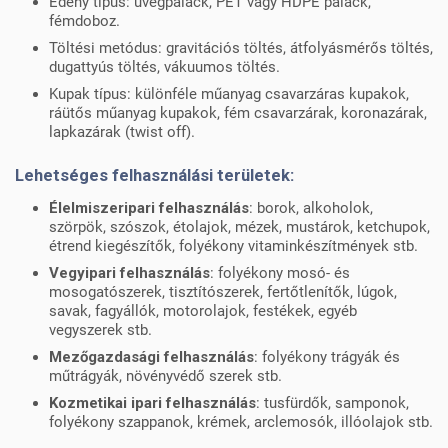
Edény típus: üvegpalack, PET vagy HDPE palack,
fémdoboz.
Töltési metódus: gravitációs töltés, átfolyásmérős töltés,
dugattyús töltés, vákuumos töltés.
Kupak típus: különféle műanyag csavarzáras kupakok,
ráütős műanyag kupakok, fém csavarzárak, koronazárak,
lapkazárak (twist off).
Lehetséges felhasználási területek:
Élelmiszeripari felhasználás
: borok, alkoholok,
szörpök, szószok, étolajok, mézek, mustárok, ketchupok,
étrend kiegészítők, folyékony vitaminkészítmények stb.
Vegyipari felhasználás
: folyékony mosó- és
mosogatószerek, tisztítószerek, fertőtlenítők, lúgok,
savak, fagyállók, motorolajok, festékek, egyéb
vegyszerek stb.
Mezőgazdasági felhasználás
: folyékony trágyák és
műtrágyák, növényvédő szerek stb.
Kozmetikai ipari felhasználás
: tusfürdők, samponok,
folyékony szappanok, krémek, arclemosók, illóolajok stb.