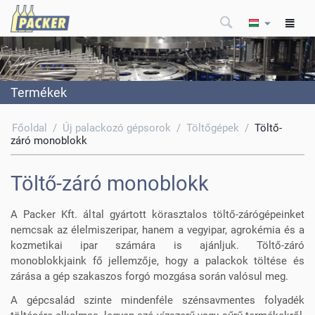
Termékek
Főoldal
/
Új palackozó gépsorok
/
Töltőgépek
/
Töltő-
záró monoblokk
Töltő-záró monoblokk
A Packer Kft. által gyártott körasztalos töltő-zárógépeinket
nemcsak az élelmiszeripar, hanem a vegyipar, agrokémia és a
kozmetikai ipar számára is ajánljuk. Töltő-záró
monoblokkjaink fő jellemzője, hogy a palackok töltése és
zárása a gép szakaszos forgó mozgása során valósul meg.
A gépcsalád szinte mindenféle szénsavmentes folyadék