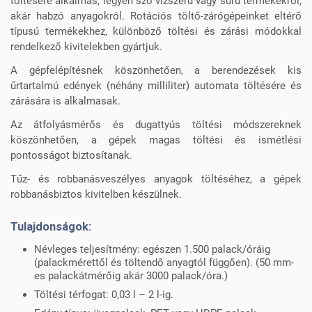
töltésére alkalmas, legyen szó vízszerű vagy sűrű termékekről,
akár habzó anyagokról. Rotációs töltő-zárógépeinket eltérő
típusú termékekhez, különböző töltési és zárási módokkal
rendelkező kivitelekben gyártjuk.
A gépfelépítésnek köszönhetően, a berendezések kis
űrtartalmú edények (néhány milliliter) automata töltésére és
zárására is alkalmasak.
Az átfolyásmérős és dugattyús töltési módszereknek
köszönhetően, a gépek magas töltési és ismétlési
pontosságot biztosítanak.
Tűz- és robbanásveszélyes anyagok töltéséhez, a gépek
robbanásbiztos kivitelben készülnek.
Tulajdonságok:
Névleges teljesítmény: egészen 1.500 palack/óráig
(palackmérettől és töltendő anyagtól függően). (50 mm-
es palackátmérőig akár 3000 palack/óra.)
Töltési térfogat: 0,03 l – 2 l-ig.