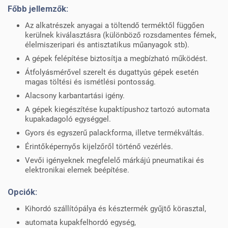
Főbb jellemzők:
Az alkatrészek anyagai a töltendő terméktől függően
kerülnek kiválasztásra (különböző rozsdamentes fémek,
élelmiszeripari és antisztatikus műanyagok stb).
A gépek felépítése biztosítja a megbízható működést.
Átfolyásmérővel szerelt és dugattyús gépek esetén
magas töltési és ismétlési pontosság.
Alacsony karbantartási igény.
A gépek kiegészítése kupaktípushoz tartozó automata
kupakadagoló egységgel.
Gyors és egyszerű palackforma, illetve termékváltás.
Érintőképernyős kijelzőről történő vezérlés.
Vevői igényeknek megfelelő márkájú pneumatikai és
elektronikai elemek beépítése.
Opciók:
Kihordó szállítópálya és késztermék gyűjtő körasztal,
automata kupakfelhordó egység,