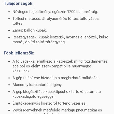
Tulajdonságok:
Névleges teljesítmény: egészen 1200 ballon/óráig.
Töltési metódus: átfolyásmérős töltés, túlfolyásos
töltés.
Zárás: ballon kupak.
Részegységek: kupak leszedő-, nyomás ellenőrző-, külső
mosó-, öblítő-töltő-záróegység.
Főbb jellemzők:
A folyadékkal érintkező alkatrészek mind rozsdamentes
acélból és élelmiszer-kompatibilis műanyagból
készülnek.
A gép felépítése biztosítja a megbízható működést.
Alacsony karbantartási igény.
A gép kiegészítése kupaktípushoz tartozó automata
kupakadagoló egységgel.
Érintőképernyős kijelzőről történő vezérlés.
Vevői igényeknek megfelelő márkájú pneumatikai és