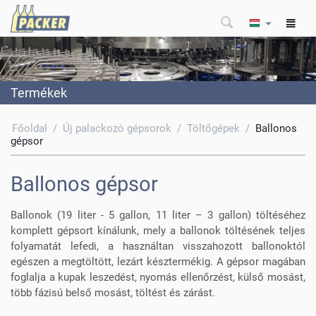
Termékek
Főoldal
/
Új palackozó gépsorok
/
Töltőgépek
/
Ballonos
gépsor
Ballonos gépsor
Ballonok (19 liter - 5 gallon, 11 liter – 3 gallon) töltéséhez
komplett gépsort kínálunk, mely a ballonok töltésének teljes
folyamatát lefedi, a használtan visszahozott ballonoktól
egészen a megtöltött, lezárt késztermékig. A gépsor magában
foglalja a kupak leszedést, nyomás ellenőrzést, külső mosást,
több fázisú belső mosást, töltést és zárást.