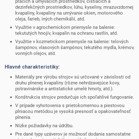
pracích a umývacích prostriedkov, čistiacich a
dezinfekčných prostriedkov, lúhu, kyseliny, mrazuvzdornej
kvapaliny, kvapaliny na umývanie okien, motorového
oleja, farieb, iných chemikálií, atd.
Využitie v agrochemickom priemysle na balenie:
tekututých hnojív, kvapalín na ochranu rastlín, atd.
Využitie v kozmetickom priemysle na balenie: telových
šampónov, vlasových šampónov, tekutého mydla, krémov,
vonných olejov, atd.
Hlavné charakteristiky:
Materiály pre výrobu strojov sú určované v závislosti od
druhu plnenej kvapaliny (rôzne nehrdzavejúce kovy,
potravinárske a antistatické umelé hmoty, atd.).
Konštrukcia strojov predurčuje ich spoľahlivé fungovanie.
V prípade vyhotovenia s prietokomernou a piestovou
plniacou metódou je vysoká presnosť a opakovateľnosť
plnenia.
Nízke požiadavky na údržbu.
Pre dané typy uzáverov je možnosť dodania samostatne