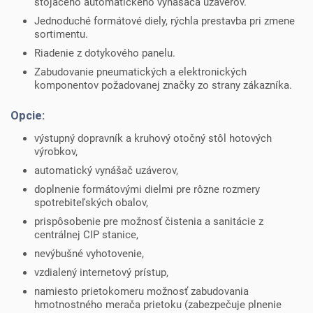
stojaceho automatického vynášača uzáverov.
Jednoduché formátové diely, rýchla prestavba pri zmene
sortimentu.
Riadenie z dotykového panelu.
Zabudovanie pneumatických a elektronických
komponentov požadovanej značky zo strany zákazníka.
Opcie:
výstupný dopravník a kruhový otočný stôl hotových
výrobkov,
automatický vynášač uzáverov,
doplnenie formátovými dielmi pre rôzne rozmery
spotrebiteľských obalov,
prispôsobenie pre možnosť čistenia a sanitácie z
centrálnej CIP stanice,
nevýbušné vyhotovenie,
vzdialený internetový prístup,
namiesto prietokomeru možnosť zabudovania
hmotnostného merača prietoku (zabezpečuje plnenie