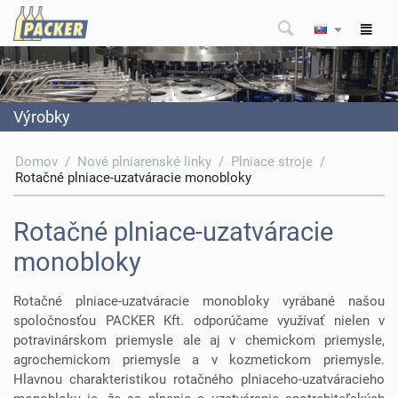
Výrobky
Domov
/
Nové plniarenské linky
/
Plniace stroje
/
Rotačné plniace-uzatváracie monobloky
Rotačné plniace-uzatváracie
monobloky
Rotačné plniace-uzatváracie monobloky vyrábané našou
spoločnosťou PACKER Kft. odporúčame využívať nielen v
potravinárskom priemysle ale aj v chemickom priemysle,
agrochemickom priemysle a v kozmetickom priemysle.
Hlavnou charakteristikou rotačného plniaceho-uzatváracieho