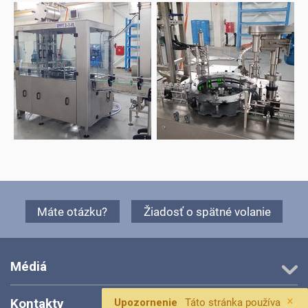
Máte otázku?
Žiadosť o spätné volanie
Médiá
×
Kontakty
Upozornenie
Táto stránka používa