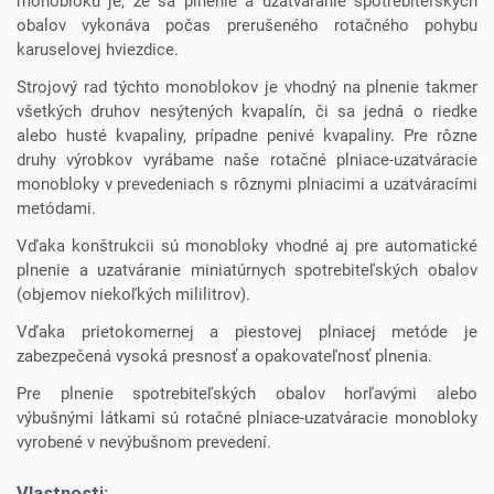
monobloku je, že sa plnenie a uzatváranie spotrebiteľských
obalov vykonáva počas prerušeného rotačného pohybu
karuselovej hviezdice.
Strojový rad týchto monoblokov je vhodný na plnenie takmer
všetkých druhov nesýtených kvapalín, či sa jedná o riedke
alebo husté kvapaliny, prípadne penivé kvapaliny. Pre rôzne
druhy výrobkov vyrábame naše rotačné plniace-uzatváracie
monobloky v prevedeniach s rôznymi plniacimi a uzatváracími
metódami.
Vďaka konštrukcii sú monobloky vhodné aj pre automatické
plnenie a uzatváranie miniatúrnych spotrebiteľských obalov
(objemov niekoľkých mililitrov).
Vďaka prietokomernej a piestovej plniacej metóde je
zabezpečená vysoká presnosť a opakovateľnosť plnenia.
Pre plnenie spotrebiteľských obalov horľavými alebo
výbušnými látkami sú rotačné plniace-uzatváracie monobloky
vyrobené v nevýbušnom prevedení.
Vlastnosti: