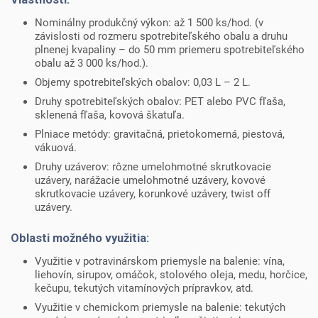
Nominálny produkčný výkon: až 1 500 ks/hod. (v
závislosti od rozmeru spotrebiteľského obalu a druhu
plnenej kvapaliny – do 50 mm priemeru spotrebiteľského
obalu až 3 000 ks/hod.).
Objemy spotrebiteľských obalov: 0,03 L – 2 L.
Druhy spotrebiteľských obalov: PET alebo PVC fľaša,
sklenená fľaša, kovová škatuľa.
Plniace metódy: gravitačná, prietokomerná, piestová,
vákuová.
Druhy uzáverov: rôzne umelohmotné skrutkovacie
uzávery, narážacie umelohmotné uzávery, kovové
skrutkovacie uzávery, korunkové uzávery, twist off
uzávery.
Oblasti možného využitia:
Využitie v potravinárskom priemysle na balenie: vína,
liehovín, sirupov, omáčok, stolového oleja, medu, horčice,
kečupu, tekutých vitamínových prípravkov, atd.
Využitie v chemickom priemysle na balenie: tekutých