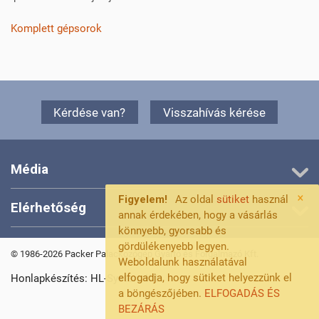
Komplett gépsorok
Kérdése van?
Visszahívás kérése
Média
×
Figyelem!
Az oldal
sütiket
használ
Elérhetőség
annak érdekében, hogy a vásárlás
könnyebb, gyorsabb és
gördülékenyebb legyen.
© 1986-2026 Packer Palackozógép Gyártó és Forgalmazó Kft.
Weboldalunk használatával
elfogadja, hogy sütiket helyezzünk el
Honlapkészítés: HL-System Kft.
a böngészőjében.
ELFOGADÁS ÉS
BEZÁRÁS