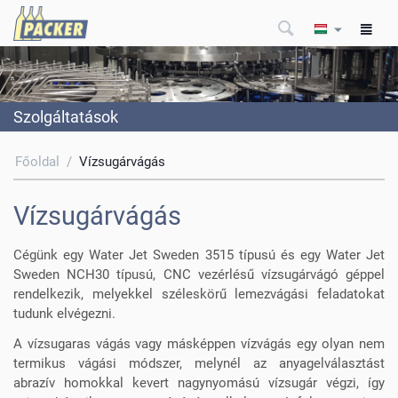
Szolgáltatások
Főoldal
/
Vízsugárvágás
Vízsugárvágás
Cégünk egy Water Jet Sweden 3515 típusú és egy Water Jet
Sweden NCH30 típusú, CNC vezérlésű vízsugárvágó géppel
rendelkezik, melyekkel széleskörű lemezvágási feladatokat
tudunk elvégezni.
A vízsugaras vágás vagy másképpen vízvágás egy olyan nem
termikus vágási módszer, melynél az anyagelválasztást
abrazív homokkal kevert nagynyomású vízsugár végzi, így