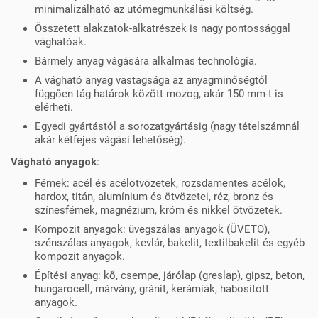
minimalizálható az utómegmunkálási költség.
Összetett alakzatok-alkatrészek is nagy pontossággal
vághatóak.
Bármely anyag vágására alkalmas technológia.
A vágható anyag vastagsága az anyagminőségtől
függően tág határok között mozog, akár 150 mm-t is
elérheti.
Egyedi gyártástól a sorozatgyártásig (nagy tételszámnál
akár kétfejes vágási lehetőség).
Vágható anyagok:
Fémek: acél és acélötvözetek, rozsdamentes acélok,
hardox, titán, alumínium és ötvözetei, réz, bronz és
színesfémek, magnézium, króm és nikkel ötvözetek.
Kompozit anyagok: üvegszálas anyagok (ÜVETO),
szénszálas anyagok, kevlár, bakelit, textilbakelit és egyéb
kompozit anyagok.
Építési anyag: kő, csempe, járólap (greslap), gipsz, beton,
hungarocell, márvány, gránit, kerámiák, habosított
anyagok.