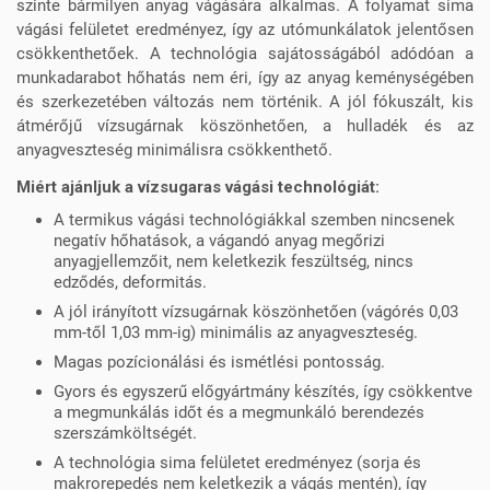
szinte bármilyen anyag vágására alkalmas. A folyamat sima
vágási felületet eredményez, így az utómunkálatok jelentősen
csökkenthetőek. A technológia sajátosságából adódóan a
munkadarabot hőhatás nem éri, így az anyag keménységében
és szerkezetében változás nem történik. A jól fókuszált, kis
átmérőjű vízsugárnak köszönhetően, a hulladék és az
anyagveszteség minimálisra csökkenthető.
Miért ajánljuk a vízsugaras vágási technológiát:
A termikus vágási technológiákkal szemben nincsenek
negatív hőhatások, a vágandó anyag megőrizi
anyagjellemzőit, nem keletkezik feszültség, nincs
edződés, deformitás.
A jól irányított vízsugárnak köszönhetően (vágórés 0,03
mm-től 1,03 mm-ig) minimális az anyagveszteség.
Magas pozícionálási és ismétlési pontosság.
Gyors és egyszerű előgyártmány készítés, így csökkentve
a megmunkálás időt és a megmunkáló berendezés
szerszámköltségét.
A technológia sima felületet eredményez (sorja és
makrorepedés nem keletkezik a vágás mentén), így