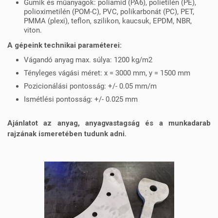
Gumik és műanyagok: poliamid (PA6), polietilén (PE),
polioximetilén (POM-C), PVC, polikarbonát (PC), PET,
PMMA (plexi), teflon, szilikon, kaucsuk, EPDM, NBR,
viton.
A gépeink technikai paraméterei:
Vágandó anyag max. súlya: 1200 kg/m2
Tényleges vágási méret: x = 3000 mm, y = 1500 mm
Pozicionálási pontosság: +/- 0.05 mm/m
Ismétlési pontosság: +/- 0.025 mm
Ajánlatot az anyag, anyagvastagság és a munkadarab
rajzának ismeretében tudunk adni.