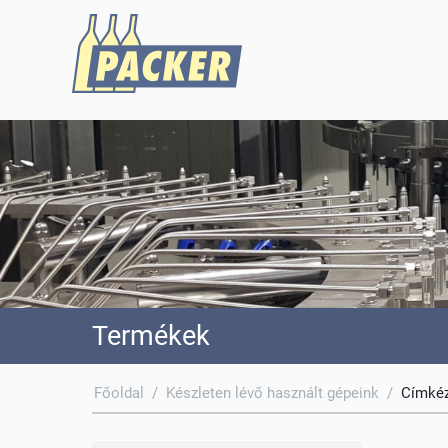
Termékek
Főoldal
/
Készleten lévő használt gépeink
/
Címkéz