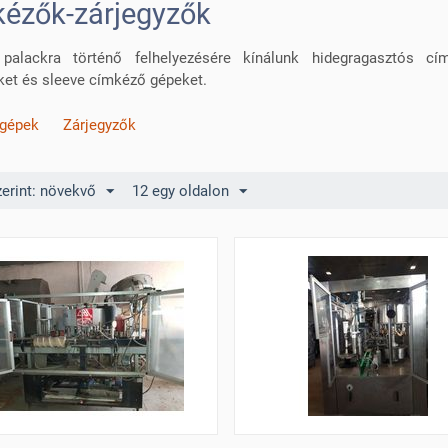
ézők-zárjegyzők
palackra történő felhelyezésére kínálunk hidegragasztós cí
et és sleeve címkéző gépeket.
gépek
Zárjegyzők
erint: növekvő
12 egy oldalon