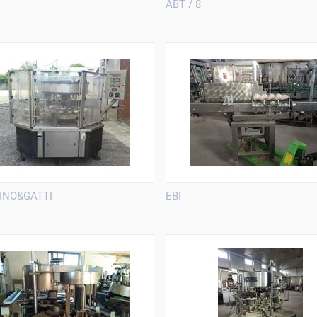
ABT / 8
INO&GATTI
EBI