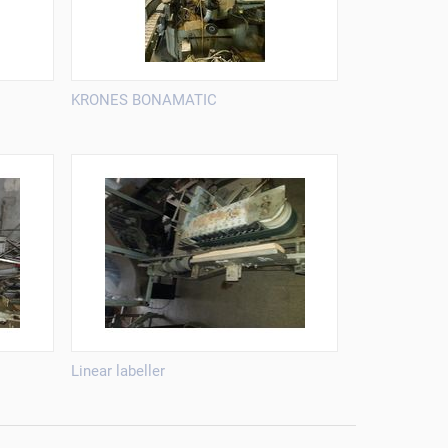
KRONES BONAMATIC
Linear labeller