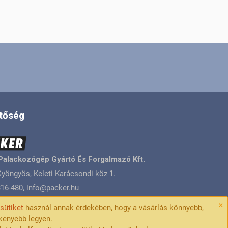
tőség
Palackozógép Gyártó És Forgalmazó Kft.
yöngyös, Keleti Karácsondi köz 1.
16-480, info@packer.hu
×
l
sütiket
használ annak érdekében, hogy a vásárlás könnyebb,
kenyebb legyen.