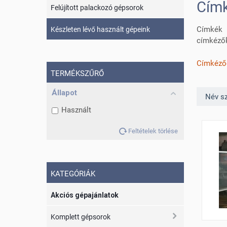
Címk
Felújított palackozó gépsorok
Címkék 
Készleten lévő használt gépeink
címkézők
Címkéző
TERMÉKSZŰRŐ
Állapot
Név sz
Használt
Feltételek törlése
KATEGÓRIÁK
Akciós gépajánlatok
Komplett gépsorok