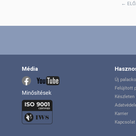
←
ELŐ
Média
Hasznos
Új palack
Felújított
Minősítések
Készleten 
Adatvéde
Karrier
Kapcsolat