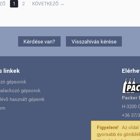
→
ZŐ
1
2
KÖVETKEZŐ
Kérdése van?
Visszahívás kérése
 linkek
Elérhe
ozó gépsorok
 palackozó gépsorok
Packer 
lévő használt gépeink
H-3200 G
lem
+36 37/3
Figyelem!
Az olda
gyorsabb és gördülé