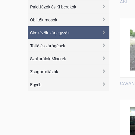
ABL
Palettázók és Ki-berakók
Öblítők-mosók
Címkézők-zárjegyzők
Töltő és zárógépek
Szaturálók-Mixerek
Zsugorfóliázók
CAVAN
Egyéb