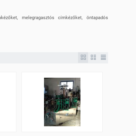
mkézőket, melegragasztós címkézőket, öntapadós