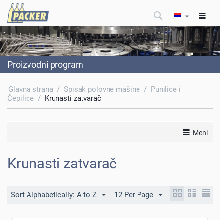
Proizvodni program
Glavna strana
/
Spisak polovne mašine
/
Punilice i
Čepilice
/
Krunasti zatvarač
Meni
Krunasti zatvarač
Sort Alphabetically: A to Z
12 Per Page