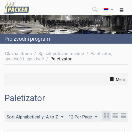
Proizvodni program
Glavna strana
/
Spisak polovne mašine
/
Paletizator,
upakivač i ispakivač
/
Paletizator
Meni
Paletizator
Sort Alphabetically: A to Z
12 Per Page