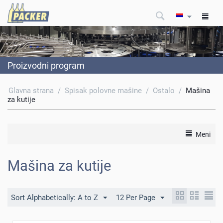
Proizvodni program
Glavna strana
/
Spisak polovne mašine
/
Ostalo
/
Mašina
za kutije
Meni
Mašina za kutije
Sort Alphabetically: A to Z
12 Per Page