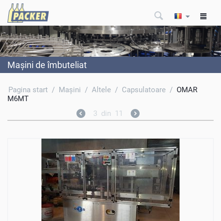
Maşini de îmbuteliat
Pagina start
/
Maşini
/
Altele
/
Capsulatoare
/
OMAR
M6MT
3
din
11