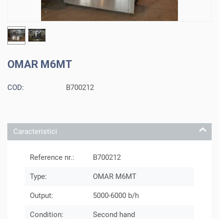
OMAR M6MT
COD:
B700212
Caracteristici
Reference nr.:
B700212
Type:
OMAR M6MT
Output:
5000-6000 b/h
Condition:
Second hand