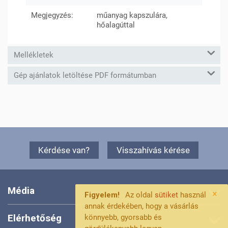
Megjegyzés:
műanyag kapszulára,
hőalagúttal
Mellékletek
Gép ajánlatok letöltése PDF formátumban
Kérdése van?
Visszahívás kérése
Média
×
Figyelem!
Az oldal
sütiket
használ
annak érdekében, hogy a vásárlás
Elérhetőség
könnyebb, gyorsabb és