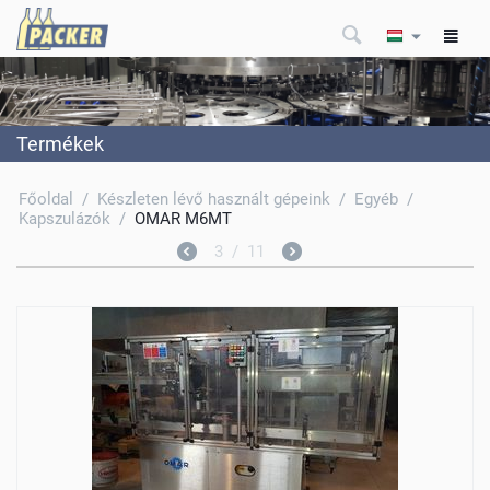
Termékek
Főoldal
/
Készleten lévő használt gépeink
/
Egyéb
/
Kapszulázók
/
OMAR M6MT
3
/
11