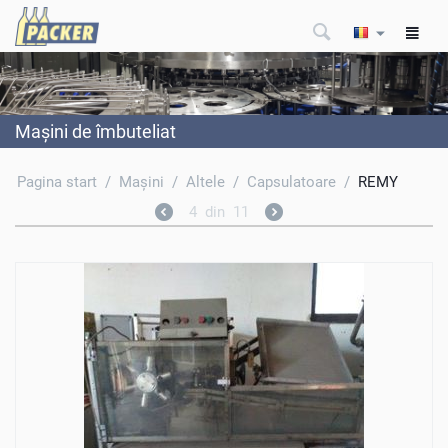
Maşini de îmbuteliat
Pagina start
/
Maşini
/
Altele
/
Capsulatoare
/
REMY
4
din
11