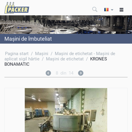
Maşini de îmbuteliat
Pagina start
/
Maşini
/
Maşini de etichetat - Maşini de
aplicat sigil hârtie
/
Maşini de etichetat
/
KRONES
BONAMATIC
8
din
14