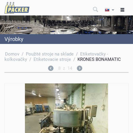
Výrobky
Domov
/
Použité stroje na sklade
/
Etiketovačky -
kolkovačky
/
Etiketovacie stroje
/
KRONES BONAMATIC
8
z
14