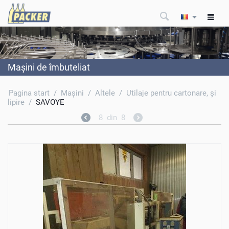
Maşini de îmbuteliat
Pagina start
/
Maşini
/
Altele
/
Utilaje pentru cartonare, şi
lipire
/
SAVOYE
8
din
8