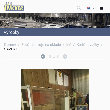
Výrobky
Domov
/
Použité stroje na sklade
/
Iné
/
Kartónovačky
/
SAVOYE
8
z
8