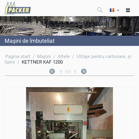
Maşini de îmbuteliat
Pagina start
/
Maşini
/
Altele
/
Utilaje pentru cartonare, şi
lipire
/
KETTNER KAF 1200
6
din
8