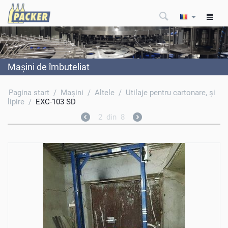
Maşini de îmbuteliat
Pagina start
/
Maşini
/
Altele
/
Utilaje pentru cartonare, şi
lipire
/
EXC-103 SD
2
din
8