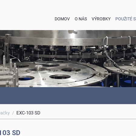
DOMOV
O NÁS
VÝROBKY
POUŽITÉ 
vačky
/
EXC-103 SD
103 SD