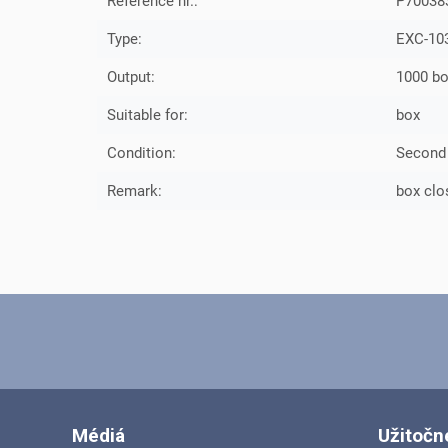
Reference nr.:
P70038
Type:
EXC-10
Output:
1000 bo
Suitable for:
box
Condition:
Second
Remark:
box clo
Médiá
Užitočn