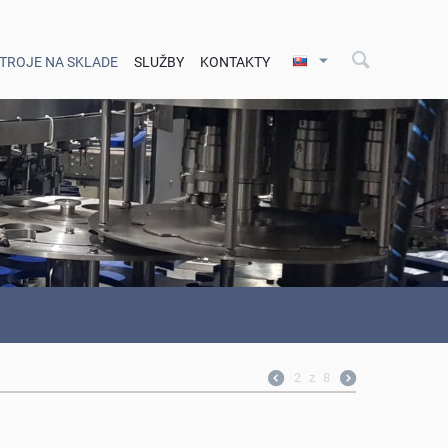
STROJE NA SKLADE
SLUŽBY
KONTAKTY
2
z
8