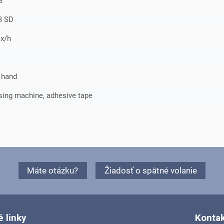
3
3 SD
x/h
 hand
sing machine, adhesive tape
Máte otázku?
Žiadosť o spätné volanie
é linky
Konta