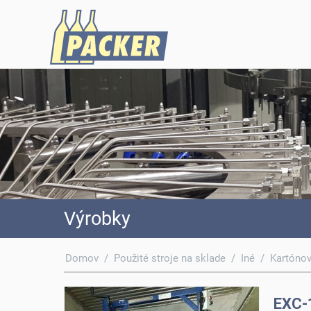
Výrobky
Domov
/
Použité stroje na sklade
/
Iné
/
Kartóno
EXC-