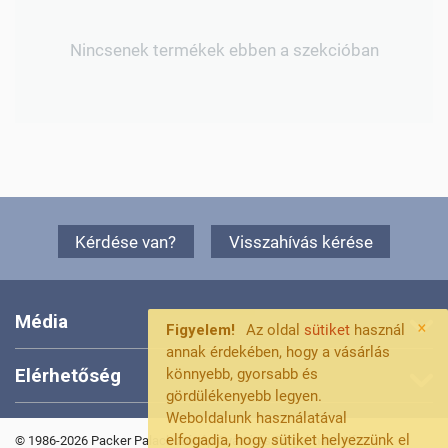
Nincsenek termékek ebben a szekcióban
Kérdése van?
Visszahívás kérése
Média
×
Figyelem!
Az oldal
sütiket
használ
annak érdekében, hogy a vásárlás
Elérhetőség
könnyebb, gyorsabb és
gördülékenyebb legyen.
Weboldalunk használatával
elfogadja, hogy sütiket helyezzünk el
© 1986-2026 Packer Palackozógép Gyártó és Forgalmazó Kft.