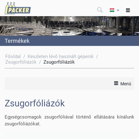
Termékek
Főoldal
/
Készleten lévő használt gépeink
/
Zsugorfóliázók
/
Zsugorfóliázók
Menü
Zsugorfóliázók
Egységcsomagok zsugorfóliával történő ellátására kínálunk
zsugorfóliázókat.