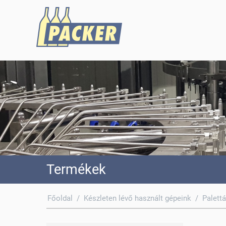
Termékek
Főoldal
/
Készleten lévő használt gépeink
/
Palett