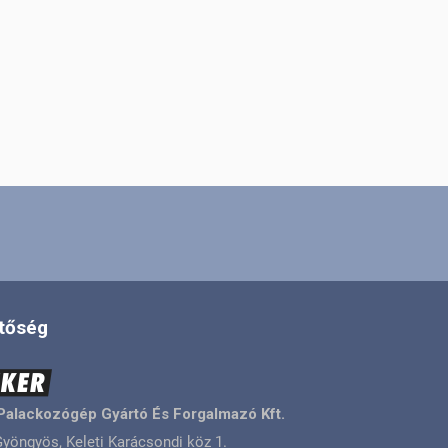
tőség
Palackozógép Gyártó És Forgalmazó Kft.
yöngyös, Keleti Karácsondi köz 1.