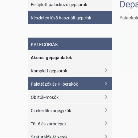
Depa
Felújított palackozó gépsorok
Palackok
Készleten lévő használt gépeink
KATEGÓRIÁK
Akciós gépajánlatok
Komplett gépsorok
Palettázók és Ki-berakók
Öblítők-mosók
Címkézők-zárjegyzők
Töltő és zárógépek
Szaturálók-Mixerek