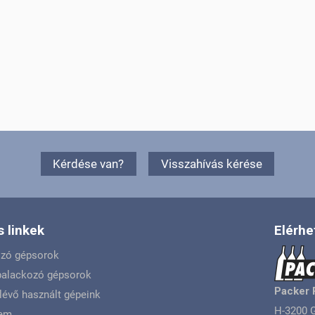
Kérdése van?
Visszahívás kérése
 linkek
Elérhe
ozó gépsorok
 palackozó gépsorok
Packer 
lévő használt gépeink
H-3200 G
lem