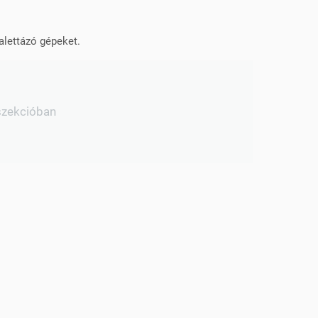
alettázó gépeket.
szekcióban