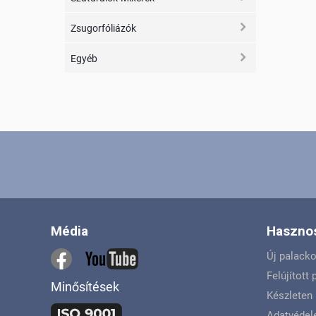
Zsugorfóliázók
Egyéb
Média
Hasznos
Új palack
Felújított
Minősítések
Készleten 
Adatvéde