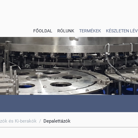
FŐOLDAL
RÓLUNK
TERMÉKEK
KÉSZLETEN LÉV
ázók és Ki-berakók
/
Depalettázók