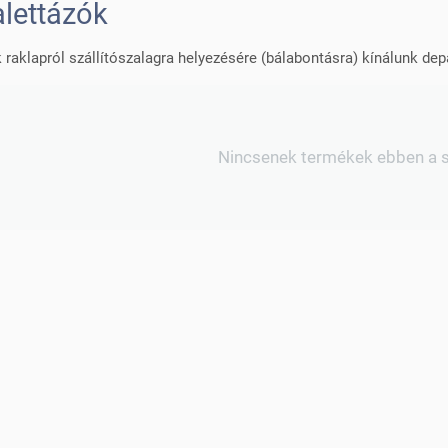
lettázók
 raklapról szállítószalagra helyezésére (bálabontásra) kínálunk dep
Nincsenek termékek ebben a 