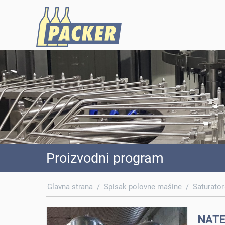
Proizvodni program
Glavna strana
/
Spisak polovne mašine
/
Saturator
NAT