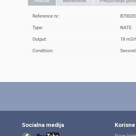
Feature
Mellékletek
Preuzimanje ponu
Reference nr.:
B70020
Type:
NATE
Output:
18 m3/
Condition:
Second
Socialna medija
Korisne
Nove linij