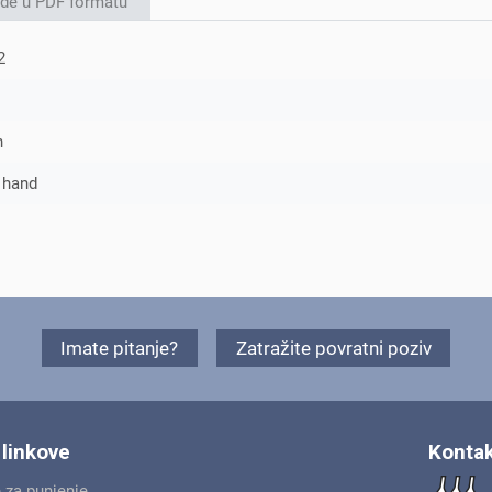
de u PDF formatu
2
h
 hand
Imate pitanje?
Zatražite povratni poziv
 linkove
Kontak
e za punjenje