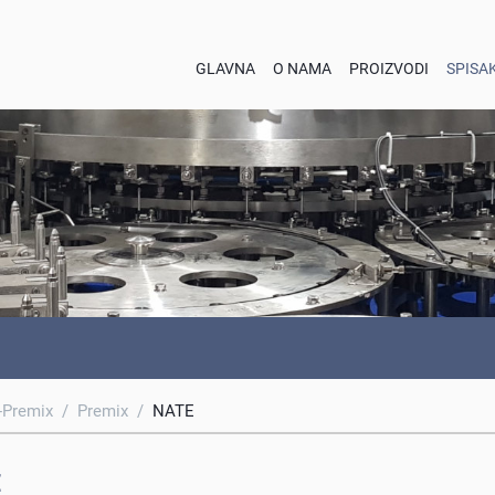
GLAVNA
O NAMA
PROIZVODI
SPISA
-Premix
/
Premix
/
NATE
E