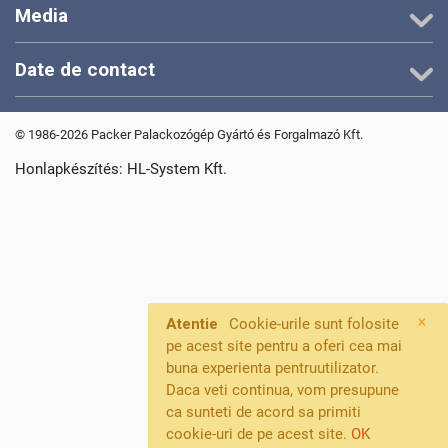
Media
Date de contact
© 1986-2026 Packer Palackozógép Gyártó és Forgalmazó Kft.
Honlapkészítés: HL-System Kft.
×
Atentie
Cookie-urile sunt folosite
pe acest site pentru a oferi cea mai
buna experienta pentruutilizator.
Daca veti continua, vom presupune
ca sunteti de acord sa primiti
cookie-uri de pe acest site.
OK