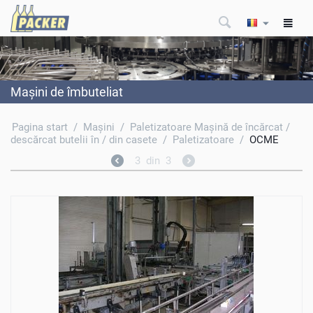
Maşini de îmbuteliat
Pagina start
/
Maşini
/
Paletizatoare Maşină de încărcat /
descărcat butelii în / din casete
/
Paletizatoare
/
OCME
3
din
3