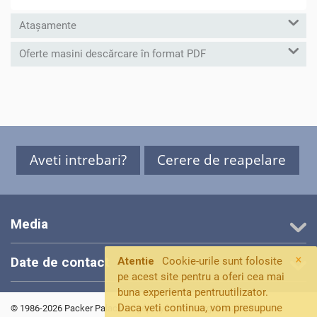
Atașamente
Oferte masini descărcare în format PDF
Aveti intrebari?
Cerere de reapelare
Media
×
Date de contact
Atentie
Cookie-urile sunt folosite
pe acest site pentru a oferi cea mai
buna experienta pentruutilizator.
Daca veti continua, vom presupune
© 1986-2026 Packer Palackozógép Gyártó és Forgalmazó Kft.