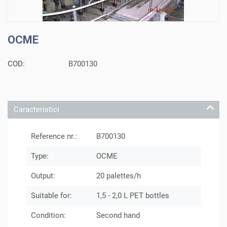
OCME
COD:
B700130
Caracteristici
Reference nr.:
B700130
Type:
OCME
Output:
20 palettes/h
Suitable for:
1,5 - 2,0 L PET bottles
Condition:
Second hand