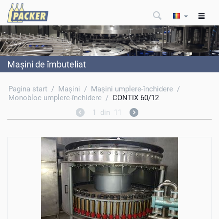
Maşini de îmbuteliat
Pagina start
/
Maşini
/
Maşini umplere-închidere
/
Monobloc umplere-închidere
/
CONTIX 60/12
1
din
11