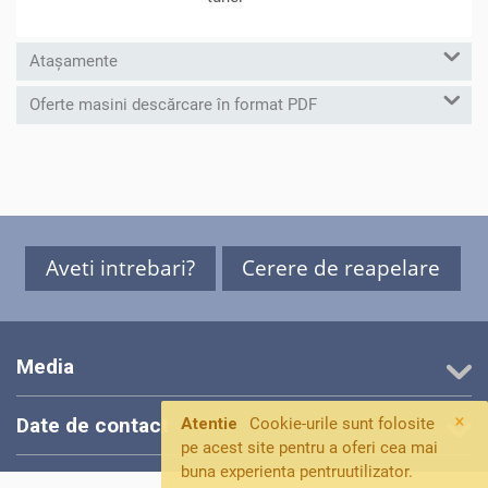
Atașamente
Oferte masini descărcare în format PDF
Aveti intrebari?
Cerere de reapelare
Media
×
Date de contact
Atentie
Cookie-urile sunt folosite
pe acest site pentru a oferi cea mai
buna experienta pentruutilizator.