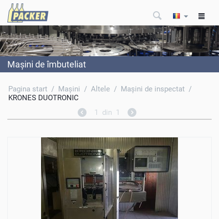
Maşini de îmbuteliat
Pagina start
/
Maşini
/
Altele
/
Maşini de inspectat
/
KRONES DUOTRONIC
1
din
1