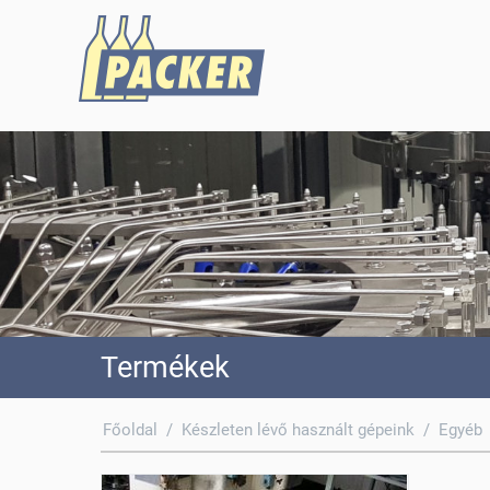
Termékek
Főoldal
/
Készleten lévő használt gépeink
/
Egyéb