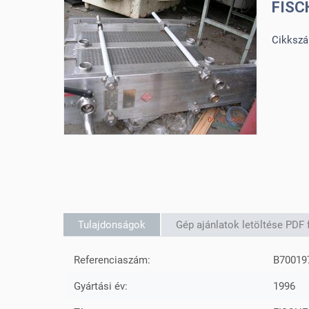
FISC
Cikksz
Tulajdonságok
Gép ajánlatok letöltése PD
Referenciaszám:
B70019
Gyártási év:
1996