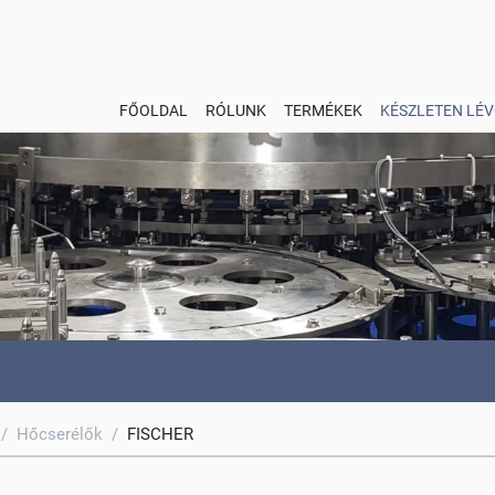
FŐOLDAL
RÓLUNK
TERMÉKEK
KÉSZLETEN LÉV
/
Hőcserélők
/
FISCHER