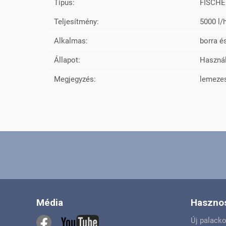
Típus:
FISCHE
Teljesítmény:
5000 l/
Alkalmas:
borra é
Állapot:
Használ
Megjegyzés:
lemeze
Média
Hasznos
Új palack