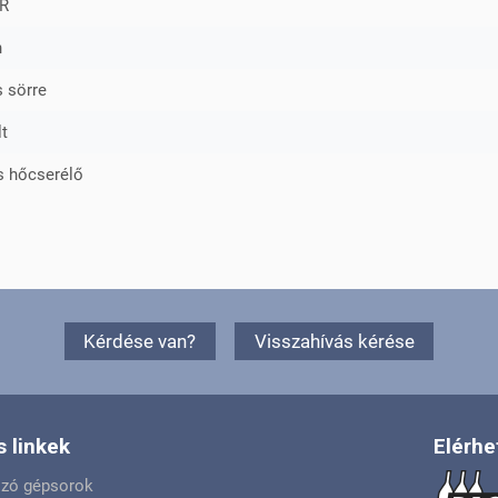
R
h
s sörre
t
s hőcserélő
Kérdése van?
Visszahívás kérése
 linkek
Elérhe
ozó gépsorok