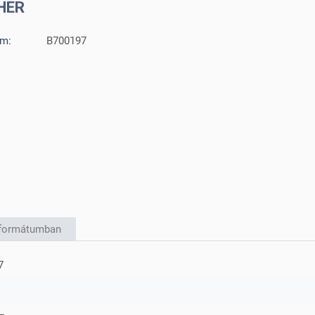
HER
ám:
B700197
F formátumban
7