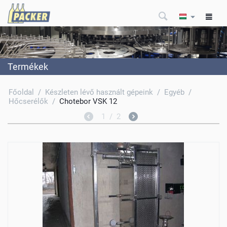
Termékek
Főoldal
/
Készleten lévő használt gépeink
/
Egyéb
/
Hőcserélők
/
Chotebor VSK 12
1
/
2