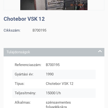
Chotebor VSK 12
Cikkszám:
B700195
Tulajdonságok
Referenciaszám:
B700195
Gyártási év:
1990
Típus:
Chotebor VSK 12
Teljesítmény:
15000 l/h
Alkalmas:
szénsavmentes
folyadékokra