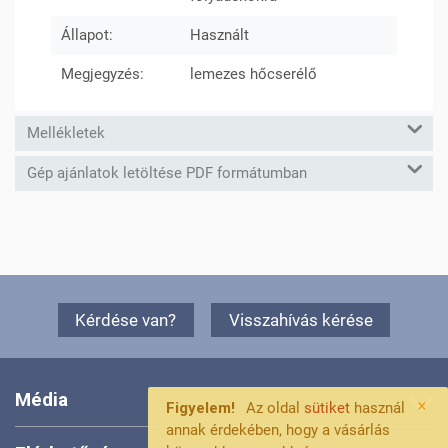
Állapot:
Használt
Megjegyzés:
lemezes hőcserélő
Mellékletek
Gép ajánlatok letöltése PDF formátumban
Kérdése van?
Visszahívás kérése
Média
×
Figyelem!
Az oldal
sütiket
használ
annak érdekében, hogy a vásárlás