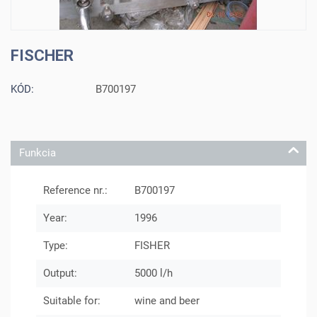
FISCHER
KÓD:
B700197
Funkcia
Reference nr.:
B700197
Year:
1996
Type:
FISHER
Output:
5000 l/h
Suitable for:
wine and beer