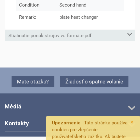
Condition:
Second hand
Remark:
plate heat changer
Stiahnutie ponúk strojov vo formáte pdf
Máte otázku?
Žiadosť o spätné volanie
Médiá
×
Kontakty
Upozornenie
Táto stránka používa
cookies pre zlepšenie
používateľského zážitku. Ak budete