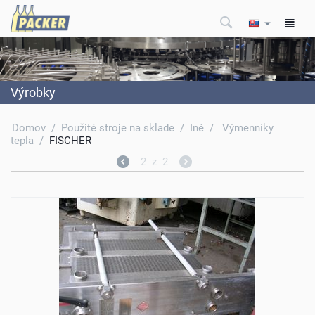
Výrobky
Domov
/
Použité stroje na sklade
/
Iné
/
Výmenníky
tepla
/
FISCHER
2
z
2