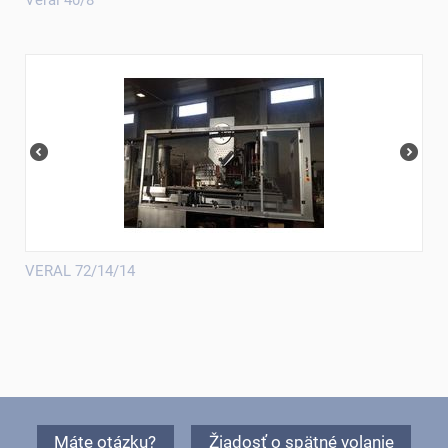
VERAL 72/14/14
Máte otázku?
Žiadosť o spätné volanie