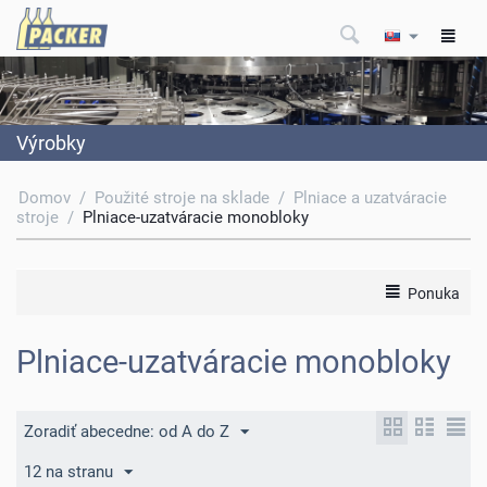
Výrobky
Domov
/
Použité stroje na sklade
/
Plniace a uzatváracie
stroje
/
Plniace-uzatváracie monobloky
Ponuka
Plniace-uzatváracie monobloky
Zoradiť abecedne: od A do Z
12 na stranu