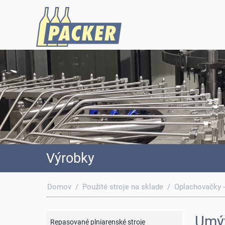
Výrobky
Domov
/
Použité stroje na sklade
/
Oplachovačky 
Umýv
Repasované plniarenské stroje