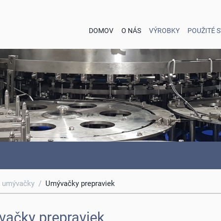
DOMOV
O NÁS
VÝROBKY
POUŽITÉ 
- umývačky
/
Umývačky prepraviek
ačky prepraviek