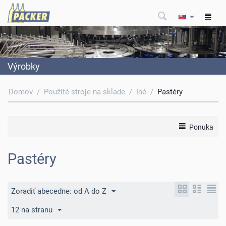
Výrobky
Domov
/
Použité stroje na sklade
/
Iné
/
Pastéry
Ponuka
Pastéry
Zoradiť abecedne: od A do Z
12 na stranu