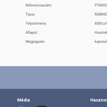
Referenciaszám:
P70055
Típus:
ROBIN
Teljesítmény:
6000 p/
Állapot:
Használ
Megjegyzés:
kapszul
Média
Hasznos