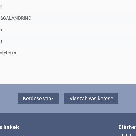
2
O&GALANDRINO
h
t
afelrakó
Kérdése van?
Visszahívás kérése
 linkek
Elérhe