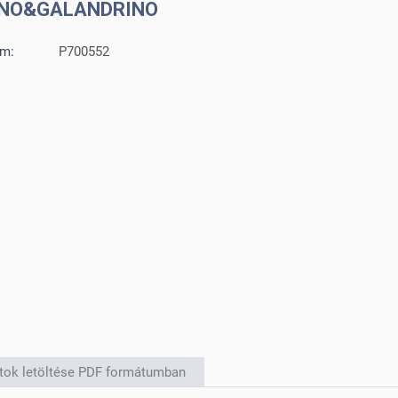
INO&GALANDRINO
ám:
P700552
atok letöltése PDF formátumban