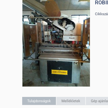
ROB
Cikksz
Tulajdonságok
Mellékletek
Gép ajánl