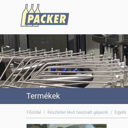
Termékek
Főoldal
/
Készleten lévő használt gépeink
/
Egyéb