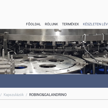
FŐOLDAL
RÓLUNK
TERMÉKEK
KÉSZLETEN LÉV
/
Kapszulázók
/
ROBINO&GALANDRINO