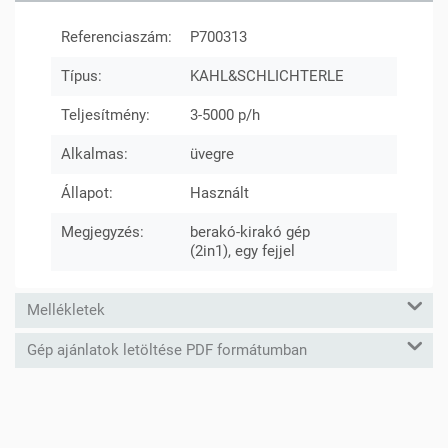
Referenciaszám:
P700313
Típus:
KAHL&SCHLICHTERLE
Teljesítmény:
3-5000 p/h
Alkalmas:
üvegre
Állapot:
Használt
Megjegyzés:
berakó-kirakó gép
(2in1), egy fejjel
Mellékletek
Gép ajánlatok letöltése PDF formátumban