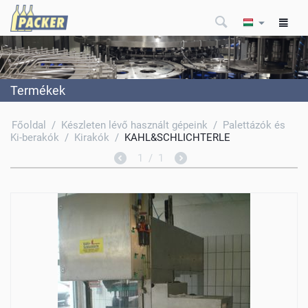
Termékek
Főoldal
/
Készleten lévő használt gépeink
/
Palettázók és
Ki-berakók
/
Kirakók
/
KAHL&SCHLICHTERLE
1
/
1