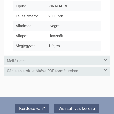
Típus:
VIR MAURI
Teljesítmény:
2500 p/h
Alkalmas:
üvegre
Állapot:
Használt
Megjegyzés:
1 fejes
Mellékletek
Gép ajánlatok letöltése PDF formátumban
Kérdése van?
Visszahívás kérése