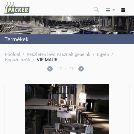
Termékek
Főoldal
/
Készleten lévő használt gépeink
/
Egyéb
/
Kapszulázók
/
VIR MAURI
10
/
11