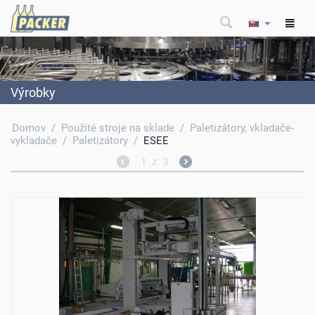
Výrobky
Domov
/
Použité stroje na sklade
/
Paletizátory, vkladače-
vykladače
/
Paletizátory
/
ESEE
1
z
3