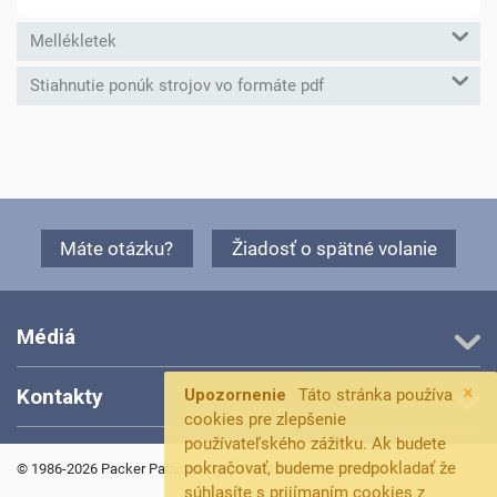
Mellékletek
Stiahnutie ponúk strojov vo formáte pdf
Máte otázku?
Žiadosť o spätné volanie
Médiá
×
Kontakty
Upozornenie
Táto stránka používa
cookies pre zlepšenie
používateľského zážitku. Ak budete
pokračovať, budeme predpokladať že
© 1986-2026 Packer Palackozógép Gyártó és Forgalmazó Kft.
súhlasíte s prijímaním cookies z